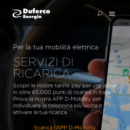
Per la tua mobilità elettrica
SERVIZI DI
RICARICA
Scopri le nostre tariffe pay per use attive
in oltre 65.000 punti di ricarica in Italia.
Prova la nostra APP D-Mobility per
individuare la colonnina più vicina e
attivare la tua ricarica.
Scarica l’APP D-Mobility