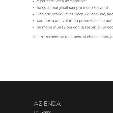
è per certi versi immateriale
ha costi marginali sempre meno rilevanti
richiede grandi investimenti di capitale, anc
comporta una volatilità potenziale che può 
ha molte interazioni con la sostenibilità ec
in altri termini: se quel bene si chiama energi
AZIENDA
Chi Siamo