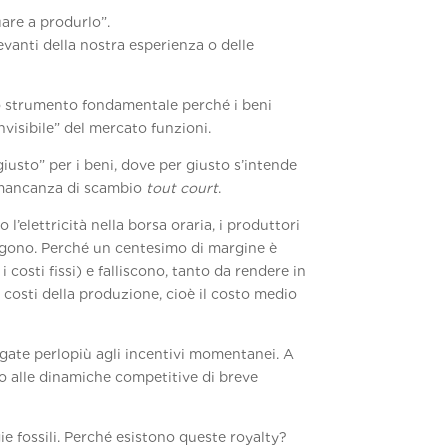
are a produrlo”.
vanti della nostra esperienza o delle
no strumento fondamentale perché i beni
visibile” del mercato funzioni.
iusto” per i beni, dove per giusto s’intende
a mancanza di scambio
tout court
.
elettricità nella borsa oraria, i produttori
engono. Perché un centesimo di margine è
sti fissi) e falliscono, tanto da rendere in
 i costi della produzione, cioè il costo medio
legate perlopiù agli incentivi momentanei. A
to alle dinamiche competitive di breve
ie fossili. Perché esistono queste royalty?