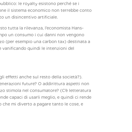
bblico: le royalty esistono perché se i
azione il sistema economico non terrebbe conto
o un disincentivo artificiale.
to tutta la rilevanza, l’economista Hans-
 tempo un consumo i cui danni non vengono
zo (per esempio una carbon tax) destinata a
 vanificando quindi le intenzioni del
 effetti anche sul resto della società?).
enerazioni future? O addirittura aspetti non
zzo stimola nel consumatore? (C’è letteratura
nde capaci di usarli meglio, e quindi ci rende
 che mi diverto a pagare tanto le cose, e