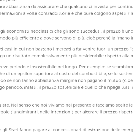
are abbastanza da assicurare che qualcuno ci investa per continu
ermazioni a volte contraddittorie e che pure colgono aspetti rile
gli economisti neoclassici che gli sono succeduti, il prezzo è u
do più efficiente a dove servono di più, cioè perché la “mano in
i casi in cui non bastano i mercati a far venire fuori un prezzo “g
iuga un risultato complessivamente più desiderabile rispetto all
ve periodo e insostenibile nel lungo. Per esempio: se scambiamo l’
he di un epsilon superiore al costo del combustibile, se lo sost
o se non fanno abbastanza margine non pagano il mutuo (cioè i co
go periodo, infatti, il prezzo sostenibile è quello che ripaga tutti
esiste. Nel senso che noi viviamo nel presente e facciamo scelte 
le (lungimiranti, nelle intenzioni) per alterare il prezzo rispet
gli Stati fanno pagare ai concessionari di estrazione delle energ