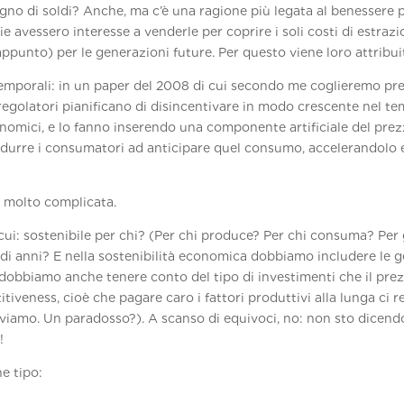
o di soldi? Anche, ma c’è una ragione più legata al benessere pu
ie avessero interesse a venderle per coprire i soli costi di estr
 appunto) per le generazioni future. Per questo viene loro attribuit
temporali: in un paper del 2008 di cui secondo me coglieremo pres
regolatori pianificano di disincentivare in modo crescente nel
omici, e lo fanno inserendo una componente artificiale del prez
indurre i consumatori ad anticipare quel consumo, accelerandolo e
 molto complicata.
i: sostenibile per chi? (Per chi produce? Per chi consuma? Per gli
 di anni? E nella sostenibilità economica dobbiamo includere le g
dobbiamo anche tenere conto del tipo di investimenti che il pre
veness, cioè che pagare caro i fattori produttivi alla lunga ci re
iviamo. Un paradosso?). A scanso di equivoci, no: non sto dicendo
!
he tipo: