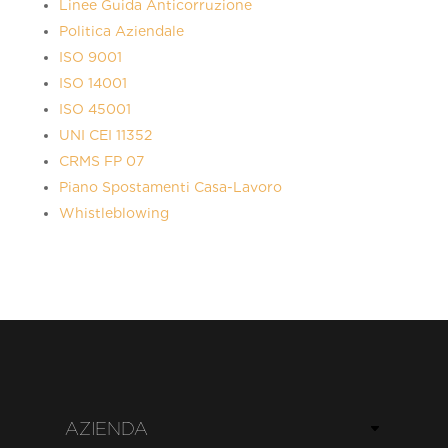
Linee Guida Anticorruzione
Politica Aziendale
ISO 9001
ISO 14001
ISO 45001
UNI CEI 11352
CRMS FP 07
Piano Spostamenti Casa-Lavoro
Whistleblowing
AZIENDA