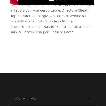
A ‪@e-world-essen‬ Michele Governatori si è seduto
al tavolo con Francesco Lepre, Direttore Clienti
Top di Duferco Energia. Una conversazione su
possibili scenari futuri, tra le politiche
protezionistiche di Donald Trump, considerazioni
sul GNL e soluzioni per il nostro Paese.
AZIENDA