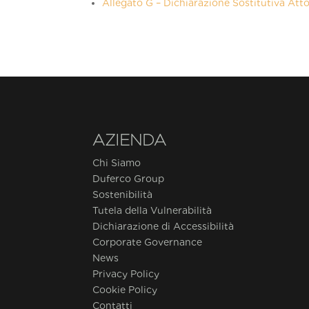
Allegato G – Dichiarazione Sostitutiva Att
AZIENDA
Chi Siamo
Duferco Group
Sostenibilità
Tutela della Vulnerabilità
Dichiarazione di Accessibilità
Corporate Governance
News
Privacy Policy
Cookie Policy
Contatti