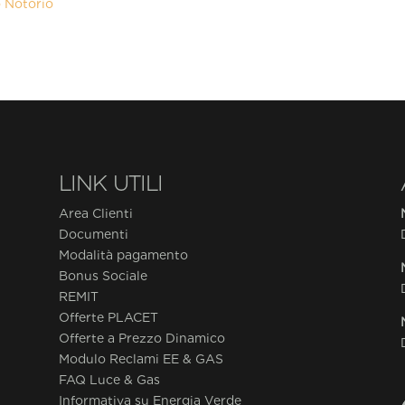
o Notorio
LINK UTILI
Area Clienti
Documenti
Modalità pagamento
Bonus Sociale
REMIT
Offerte PLACET
Offerte a Prezzo Dinamico
Modulo Reclami EE & GAS
FAQ Luce & Gas
Informativa su Energia Verde