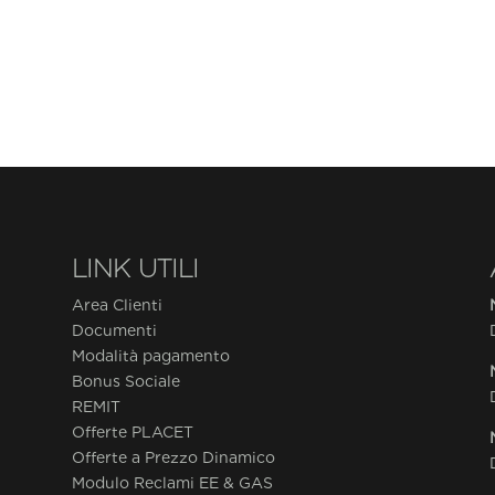
LINK UTILI
Area Clienti
Documenti
Modalità pagamento
Bonus Sociale
REMIT
Offerte PLACET
Offerte a Prezzo Dinamico
Modulo Reclami EE & GAS