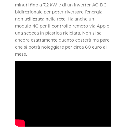
minuti fino a 7,2 kW e di un inverter AC-DC
bidirezionale per poter riversare l’energia
non utilizzata nella rete. Ha anche un
modulo 4G per il controllo remoto via App e
una scocca in plastica riciclata. Non si sa
ancora esattamente quanto costerà ma pare
che si potrà noleggiare per circa 60 euro al
mese.