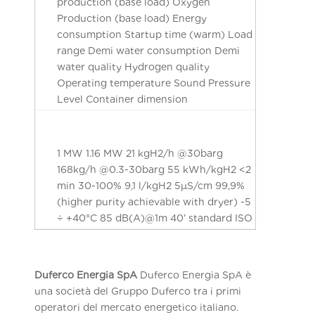
production (base load) Oxygen
Production (base load) Energy
consumption Startup time (warm) Load
range Demi water consumption Demi
water quality Hydrogen quality
Operating temperature Sound Pressure
Level Container dimension
1 MW 1.16 MW 21 kgH2/h @30barg
168kg/h @0.3-30barg 55 kWh/kgH2 <2
min 30-100% 9,1 l/kgH2 5μS/cm 99,9%
(higher purity achievable with dryer) -5
÷ +40°C 85 dB(A)@1m 40’ standard ISO
Duferco Energia SpA
Duferco Energia SpA è
una società del Gruppo Duferco tra i primi
operatori del mercato energetico italiano.