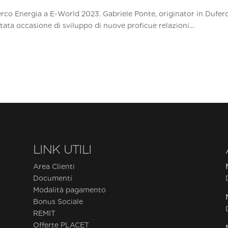
ferco Energia a E-World 2023. Gabriele Ponte, originator in Dufer
tata occasione di sviluppo di nuove proficue relazioni...
LINK UTILI
Area Clienti
Documenti
Modalità pagamento
Bonus Sociale
REMIT
Offerte PLACET