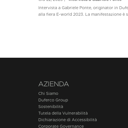
Intervista a Gabriele Ponte, originator in Du
alla fiera E-world 2023. La manifestazione è s
AZIENDA
Chi Siamo
Duferco Group
Sostenibilità
Tutela della Vulnerabilità
Dichiarazione di Accessibilità
Corporate Governance