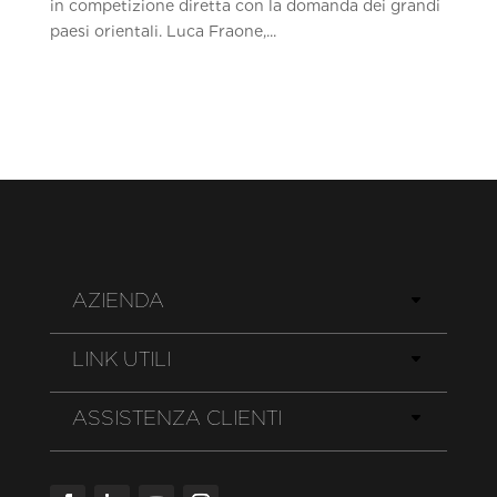
in competizione diretta con la domanda dei grandi
paesi orientali. Luca Fraone,...
AZIENDA
LINK UTILI
ASSISTENZA CLIENTI