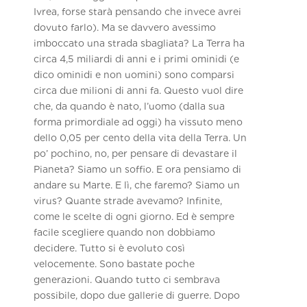
Ivrea, forse starà pensando che invece avrei
dovuto farlo). Ma se davvero avessimo
imboccato una strada sbagliata? La Terra ha
circa 4,5 miliardi di anni e i primi ominidi (e
dico ominidi e non uomini) sono comparsi
circa due milioni di anni fa. Questo vuol dire
che, da quando è nato, l’uomo (dalla sua
forma primordiale ad oggi) ha vissuto meno
dello 0,05 per cento della vita della Terra. Un
po’ pochino, no, per pensare di devastare il
Pianeta? Siamo un soffio. E ora pensiamo di
andare su Marte. E lì, che faremo? Siamo un
virus? Quante strade avevamo? Infinite,
come le scelte di ogni giorno. Ed è sempre
facile scegliere quando non dobbiamo
decidere. Tutto si è evoluto così
velocemente. Sono bastate poche
generazioni. Quando tutto ci sembrava
possibile, dopo due gallerie di guerre. Dopo