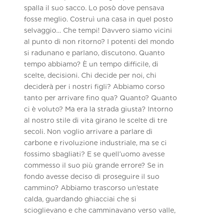
spalla il suo sacco. Lo posò dove pensava
fosse meglio. Costruì una casa in quel posto
selvaggio… Che tempi! Davvero siamo vicini
al punto di non ritorno? I potenti del mondo
si radunano e parlano, discutono. Quanto
tempo abbiamo? È un tempo difficile, di
scelte, decisioni. Chi decide per noi, chi
deciderà per i nostri figli? Abbiamo corso
tanto per arrivare fino qua? Quanto? Quanto
ci è voluto? Ma era la strada giusta? Intorno
al nostro stile di vita girano le scelte di tre
secoli. Non voglio arrivare a parlare di
carbone e rivoluzione industriale, ma se ci
fossimo sbagliati? E se quell’uomo avesse
commesso il suo più grande errore? Se in
fondo avesse deciso di proseguire il suo
cammino? Abbiamo trascorso un’estate
calda, guardando ghiacciai che si
scioglievano e che camminavano verso valle,