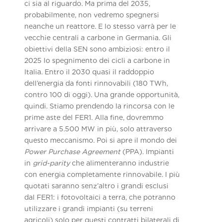
ci sia al riguardo. Ma prima del 2035,
probabilmente, non vedremo spegnersi
neanche un reattore. E lo stesso varrà per le
vecchie centrali a carbone in Germania. Gli
obiettivi della SEN sono ambiziosi: entro il
2025 lo spegnimento dei cicli a carbone in
Italia. Entro il 2030 quasi il raddoppio
dell’energia da fonti rinnovabili (180 TWh,
contro 100 di oggi). Una grande opportunità,
quindi. Stiamo prendendo la rincorsa con le
prime aste del FER1. Alla fine, dovremmo
arrivare a 5.500 MW in più, solo attraverso
questo meccanismo. Poi si apre il mondo dei
Power Purchase Agreement
(PPA). Impianti
in
grid-parity
che alimenteranno industrie
con energia completamente rinnovabile. I più
quotati saranno senz’altro i grandi esclusi
dal FER1: i fotovoltaici a terra, che potranno
utilizzare i grandi impianti (su terreni
agricoli) solo per questi contratti bilaterali di