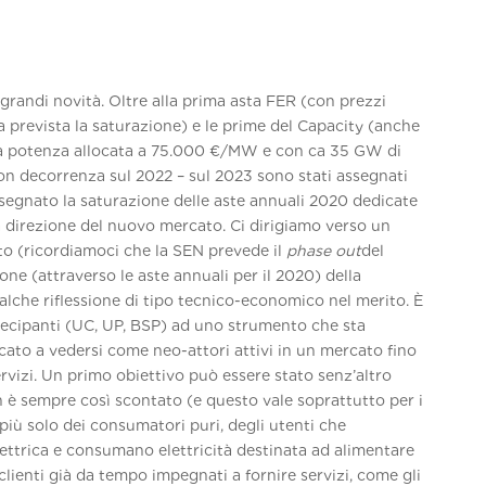
 grandi novità. Oltre alla prima asta FER (con prezzi
ta prevista la saturazione) e le prime del Capacity (anche
va potenza allocata a 75.000 €/MW e con ca 35 GW di
n decorrenza sul 2022 – sul 2023 sono stati assegnati
segnato la saturazione delle aste annuali 2020 dedicate
 direzione del nuovo mercato. Ci dirigiamo verso un
lito (ricordiamoci che la SEN prevede il
phase out
del
ione (attraverso le aste annuali per il 2020) della
lche riflessione di tipo tecnico-economico nel merito. È
rtecipanti (UC, UP, BSP) ad uno strumento che sta
ato a vedersi come neo-attori attivi in un mercato fino
rvizi. Un primo obiettivo può essere stato senz’altro
 è sempre così scontato (e questo vale soprattutto per i
e più solo dei consumatori puri, degli utenti che
lettrica e consumano elettricità destinata ad alimentare
clienti già da tempo impegnati a fornire servizi, come gli