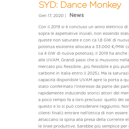
SYD: Dance Monkey
Con il 2019 si è concluso un anno elettrico di
sopra le aspettative iniziali, non essendo sta
queste non saturate e con ca 1,8 GW di nuo
potenza esistente allocata a 33.000 €/MW co
ca 4 GW di nuova potenza), il 2019 ha anche 
alle UVAM. Grandi passi che si muovono nella
mercato più flessibile…più flessibile e più pu
carbone in Italia entro il 2025). Ma la saturaz
capacità disponibile UVAM apre la porta a qua
stato confermato l’interesse da parte dei pa
rapidamente inducendo storici attori del merc
a poco tempo fa a loro precluso: quello dei se
questo e lo si può considerare raggiunto. Non
clienti finali) entrare nell’ottica di non esser
attaccano la spina alla presa della corrente e
le linee produttive. Sarebbe più semplice per 