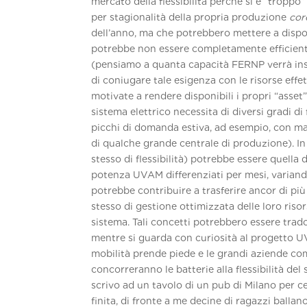
mercato della flessibilità perché si è “troppo” 
per stagionalità della propria produzione
cor
dell’anno, ma che potrebbero mettere a disposiz
potrebbe non essere completamente efficiente.
(pensiamo a quanta capacità FERNP verrà inst
di coniugare tale esigenza con le risorse effe
motivate a rendere disponibili i propri “asset”
sistema elettrico necessita di diversi gradi di 
picchi di domanda estiva, ad esempio, con magg
di qualche grande centrale di produzione). In 
stesso di flessibilità) potrebbe essere quella
potenza UVAM differenziati per mesi, varian
potrebbe contribuire a trasferire ancor di più a
stesso di gestione ottimizzata delle loro riso
sistema. Tali concetti potrebbero essere trado
mentre si guarda con curiosità al progetto UVA
mobilità prende piede e le grandi aziende com
concorreranno le batterie alla flessibilità de
scrivo ad un tavolo di un pub di Milano per c
finita, di fronte a me decine di ragazzi ballano