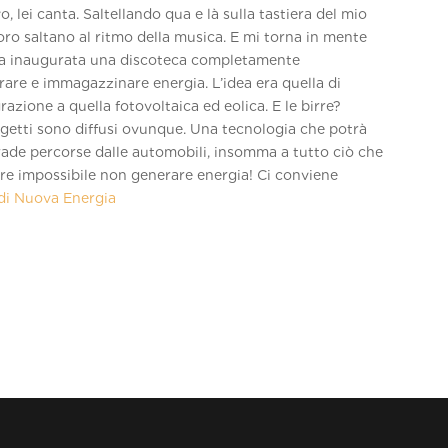
, lei canta. Saltellando qua e là sulla tastiera del mio
oro saltano al ritmo della musica. E mi torna in mente
ta inaugurata una discoteca completamente
erare e immagazzinare energia. L’idea era quella di
azione a quella fotovoltaica ed eolica. E le birre?
ogetti sono diffusi ovunque. Una tecnologia che potrà
trade percorse dalle automobili, insomma a tutto ciò che
re impossibile non generare energia! Ci conviene
 di Nuova Energia