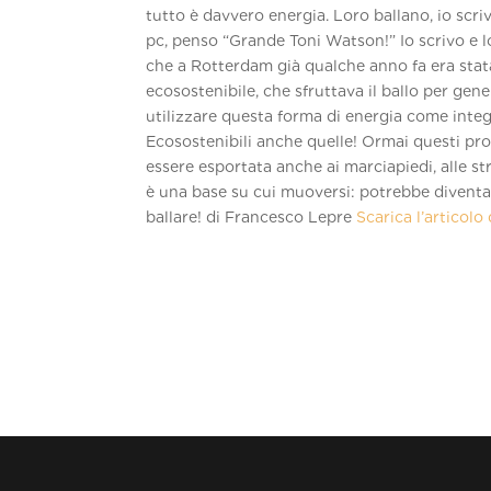
tutto è davvero energia. Loro ballano, io scrivo
pc, penso “Grande Toni Watson!” Io scrivo e l
che a Rotterdam già qualche anno fa era sta
ecosostenibile, che sfruttava il ballo per gen
utilizzare questa forma di energia come integr
Ecosostenibili anche quelle! Ormai questi pr
essere esportata anche ai marciapiedi, alle s
è una base su cui muoversi: potrebbe diventa
ballare! di Francesco Lepre
Scarica l’articolo