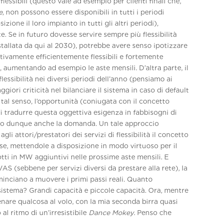
flessibili (questo vale ad esempio per clienti finali che,
e
, non possono essere disponibili in tutti i periodi
ione il loro impianto in tutti gli altri periodi),
 Se in futuro dovesse servire sempre più flessibilità
allata da qui al 2030), potrebbe avere senso ipotizzare
ttivamente efficientemente flessibili e fortemente
, aumentando ad esempio le aste mensili. D’altra parte, il
flessibilità nei diversi periodi dell’anno (pensiamo ai
iori criticità nel bilanciare il sistema in caso di default
tal senso, l’opportunità (coniugata con il concetto
 di tradurre questa oggettiva esigenza in fabbisogni di
do dunque anche la domanda. Un tale approccio
gli attori/prestatori dei servizi di flessibilità il concetto
rse, mettendole a disposizione in modo virtuoso per il
tti in MW aggiuntivi nelle prossime aste mensili. E
S (sebbene per servizi diversi da prestare alla rete), la
inciano a muovere i primi passi reali. Quanto
l sistema? Grandi capacità e piccole capacità. Ora, mentre
enare qualcosa al volo, con la mia seconda birra quasi
 al ritmo di un’irresistibile
Dance Mokey
. Penso che