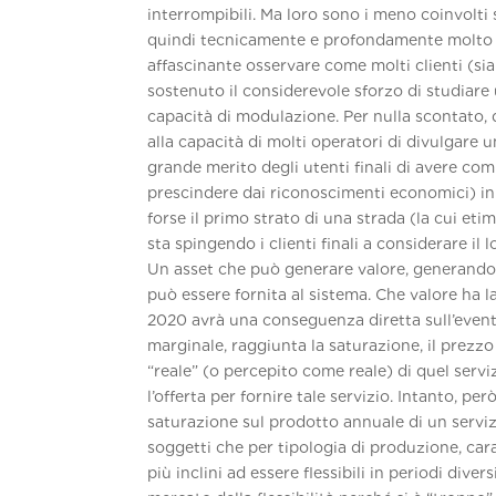
interrompibili. Ma loro sono i meno coinvolti
quindi tecnicamente e profondamente molto div
affascinante osservare come molti clienti (si
sostenuto il considerevole sforzo di studiar
capacità di modulazione. Per nulla scontato, d
alla capacità di molti operatori di divulgare un
grande merito degli utenti finali di avere comp
prescindere dai riconoscimenti economici) in
forse il primo strato di una strada (la cui eti
sta spingendo i clienti finali a considerare i
Un asset che può generare valore, generando val
può essere fornita al sistema. Che valore ha la
2020 avrà una conseguenza diretta sull’event
marginale, raggiunta la saturazione, il prezzo
“reale” (o percepito come reale) di quel servi
l’offerta per fornire tale servizio. Intanto, pe
saturazione sul prodotto annuale di un servizio
soggetti che per tipologia di produzione, car
più inclini ad essere flessibili in periodi dive