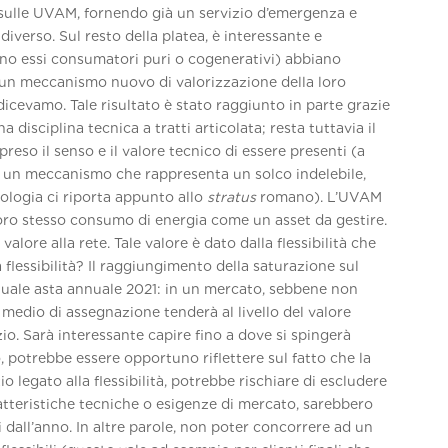
 sulle UVAM, fornendo già un servizio d’emergenza e
erso. Sul resto della platea, è interessante e
ano essi consumatori puri o cogenerativi) abbiano
e un meccanismo nuovo di valorizzazione della loro
icevamo. Tale risultato è stato raggiunto in parte grazie
a disciplina tecnica a tratti articolata; resta tuttavia il
reso il senso e il valore tecnico di essere presenti (a
 un meccanismo che rappresenta un solco indelebile,
mologia ci riporta appunto allo
stratus
romano). L’UVAM
l loro stesso consumo di energia come un asset da gestire.
ore alla rete. Tale valore è dato dalla flessibilità che
 flessibilità? Il raggiungimento della saturazione sul
uale asta annuale 2021: in un mercato, sebbene non
 medio di assegnazione tenderà al livello del valore
zio. Sarà interessante capire fino a dove si spingerà
rò, potrebbe essere opportuno riflettere sul fatto che la
 legato alla flessibilità, potrebbe rischiare di escludere
atteristiche tecniche o esigenze di mercato, sarebbero
rsi dall’anno. In altre parole, non poter concorrere ad un