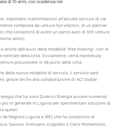
ata di 10 anni, con scadenza nel
e, importanti trasformazioni all’attuale servizio di car
eramente composta da vetture full-electric, di un partner
o che consentirà di avere un parco auto di 100 vetture
ossimo anno).
to anche dall’avvio della modalità “free floating”, con la
area centrale della città. Ovviamente, verrà mantenuta
etture posizionate in 46 punti della città.
e della nuova modalità di servizio, il servizio sarà
ure, grazie anche alla collaborazione di ACI Global
strategia che ha visto Duferco Energia avviare numerosi
e più in generale in Liguria per sperimentare soluzioni di
ra questi:
o da Regione Liguria e IRE) che ha consentito di
Genova, Savona, Arenzano, Cogoleto e Cairo Montenotte;