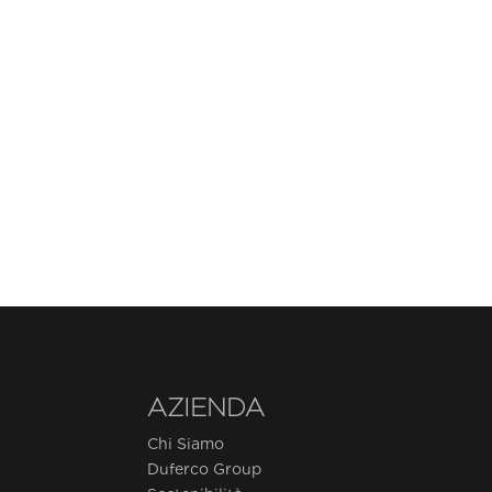
AZIENDA
Chi Siamo
Duferco Group