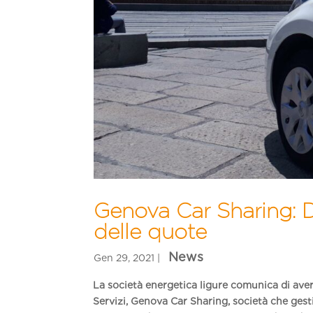
Genova Car Sharing: D
delle quote
La società energetica
ligure
comunica di ave
Servizi
,
Genova Car
Sharing
, società che gest