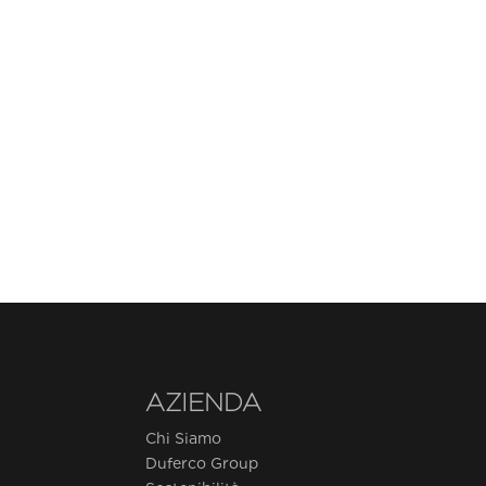
AZIENDA
Chi Siamo
Duferco Group