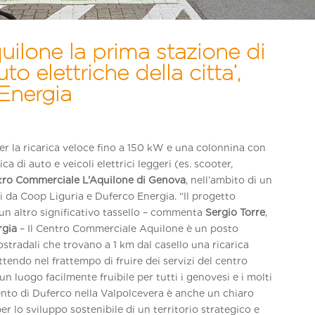
quilone la prima stazione di
uto elettriche della citta’,
 Energia
r la ricarica veloce fino a 150 kW e una colonnina con
ica di auto e veicoli elettrici leggeri (es. scooter,
ro Commerciale L’Aquilone di Genova
, nell’ambito di un
 da Coop Liguria e Duferco Energia. “Il progetto
 un altro significativo tassello – commenta
Sergio Torre
,
rgia
–
Il Centro Commerciale Aquilone
è un posto
tostradali che trovano a 1 km dal casello una ricarica
tendo nel frattempo di fruire dei servizi del centro
uogo facilmente fruibile per tutti i genovesi e i molti
ento di Duferco nella Valpolcevera è anche un chiaro
r lo sviluppo sostenibile di un territorio strategico e