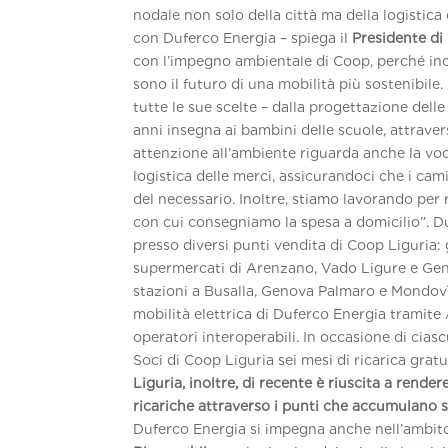
nodale non solo della città ma della logistica 
con Duferco Energia – spiega il
Presidente di
con l’impegno ambientale di Coop, perché incen
sono il futuro di una mobilità più sostenibile
tutte le sue scelte – dalla progettazione dell
anni insegna ai bambini delle scuole, attrave
attenzione all’ambiente riguarda anche la vo
logistica delle merci, assicurandoci che i cam
del necessario. Inoltre, stiamo lavorando per 
con cui consegniamo la spesa a domicilio”. D
presso diversi punti vendita di Coop Liguria: 
supermercati di Arenzano, Vado Ligure e Genov
stazioni a Busalla, Genova Palmaro e Mondovì. 
mobilità elettrica di Duferco Energia tramite 
operatori interoperabili. In occasione di cias
Soci di Coop Liguria sei mesi di ricarica grat
Liguria, inoltre, di recente è riuscita a rendere
ricariche attraverso i punti che accumulano s
Duferco Energia si impegna anche nell’ambit