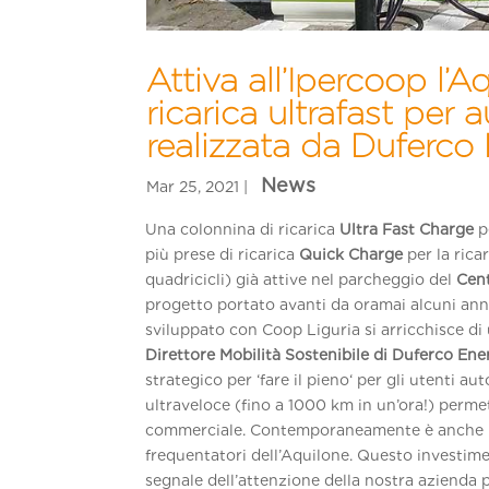
Attiva all’Ipercoop l’A
ricarica ultrafast per a
realizzata da Duferco
Una colonnina di ricarica
Ultra
Fast Charge
pe
più prese di ricarica
Quick Charge
per la ricar
quadricicli) già attive nel parcheggio del
Cent
progetto portato avanti da oramai alcuni anni
sviluppato con Coop Liguria si arricchisce di
Direttore Mobilità Sostenibile di Duferco Ene
strategico per ‘fare il pieno‘ per gli utenti au
ultraveloce (fino a 1000 km in un’ora!) permet
commerciale. Contemporaneamente è anche un l
frequentatori dell’Aquilone. Questo investim
segnale dell’attenzione della nostra azienda pe