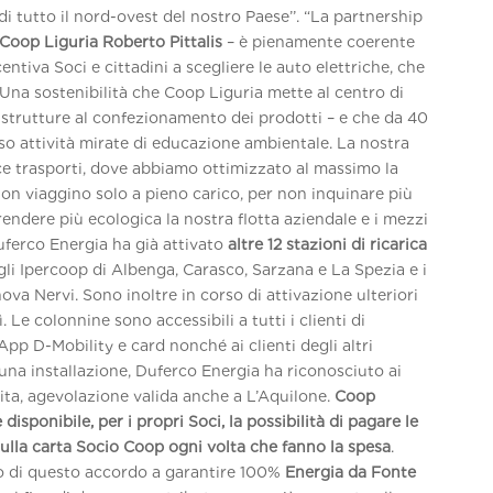
di tutto il nord-ovest del nostro Paese’’. “La partnership
 Coop Liguria
Roberto Pittalis
– è pienamente coerente
tiva Soci e cittadini a scegliere le auto elettriche, che
. Una sostenibilità che Coop Liguria mette al centro di
e strutture al confezionamento dei prodotti – e che da 40
rso attività mirate di educazione ambientale. La nostra
ce trasporti, dove abbiamo ottimizzato al massimo la
ion viaggino solo a pieno carico, per non inquinare più
rendere più ecologica la nostra flotta aziendale e i mezzi
uferco Energia ha già attivato
altre 12 stazioni di ricarica
gli Ipercoop di Albenga, Carasco, Sarzana e La Spezia e i
a Nervi. Sono inoltre in corso di attivazione ulteriori
Le colonnine sono accessibili a tutti i clienti di
App D-Mobility e card nonché ai clienti degli altri
cuna installazione, Duferco Energia ha riconosciuto ai
uita, agevolazione valida anche a L’Aquilone.
C
oop
 disponibile, per i propri Soci, la possibilità di pagare le
ulla carta Socio Coop ogni volta che fanno la spesa
.
o di questo accordo a garantire 100%
Energia da Fonte