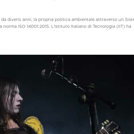
a diversi anni, la propria politica ambientale attraverso un Sis
 norma ISO 14001:2015. L’Istituto Italiano di Tecnologia (IIT) ha