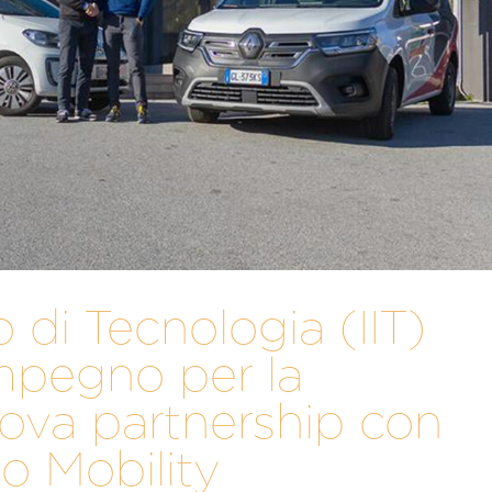
no di Tecnologia (IIT)
 impegno per la
nuova partnership con
co Mobility