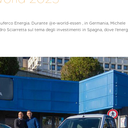
 Duferco Energia. Durante ‪@e-world-essen‬ , in Germania, Michele
dro Sciarretta sul tema degli investimenti in Spagna, dove l’energ