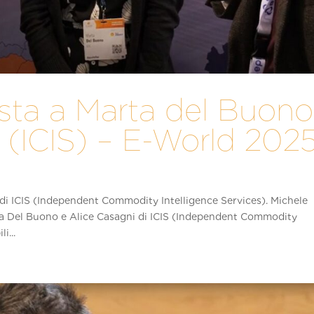
ista a Marta del Buono
 (ICIS) – E-World 202
 di ICIS (Independent Commodity Intelligence Services). Michele
ta Del Buono e Alice Casagni di ICIS (Independent Commodity
i...