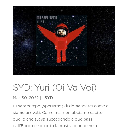
SYD: Yuri (Oi Va Voi)
Ci sarà tempo (speriamo) di domandarci come ci
siamo arrivati. Come mai non abbiamo capito
quello che stava succedendo a due passi
dall’Europa e quanto la nostra dipendenza